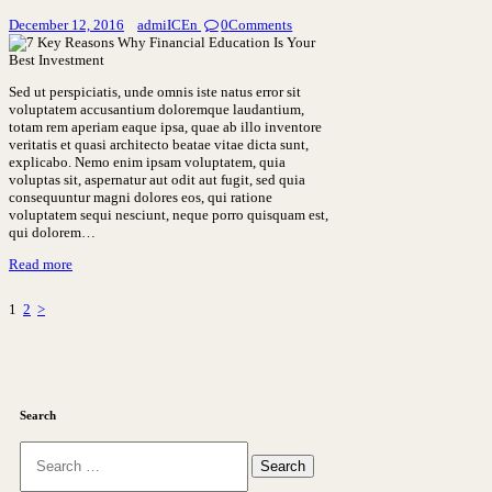
December 12, 2016
admiICEn
0
Comments
Sed ut perspiciatis, unde omnis iste natus error sit
voluptatem accusantium doloremque laudantium,
totam rem aperiam eaque ipsa, quae ab illo inventore
veritatis et quasi architecto beatae vitae dicta sunt,
explicabo. Nemo enim ipsam voluptatem, quia
voluptas sit, aspernatur aut odit aut fugit, sed quia
consequuntur magni dolores eos, qui ratione
voluptatem sequi nesciunt, neque porro quisquam est,
qui dolorem…
Read more
Posts
Page
Page
1
2
>
pagination
Search
Search
for: