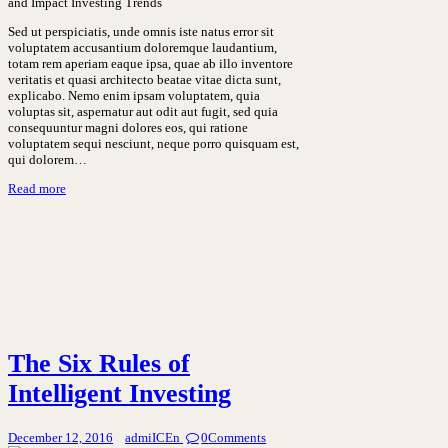
Sed ut perspiciatis, unde omnis iste natus error sit
voluptatem accusantium doloremque laudantium,
totam rem aperiam eaque ipsa, quae ab illo inventore
veritatis et quasi architecto beatae vitae dicta sunt,
explicabo. Nemo enim ipsam voluptatem, quia
voluptas sit, aspernatur aut odit aut fugit, sed quia
consequuntur magni dolores eos, qui ratione
voluptatem sequi nesciunt, neque porro quisquam est,
qui dolorem…
Read more
The Six Rules of
Intelligent Investing
December 12, 2016
admiICEn
0
Comments