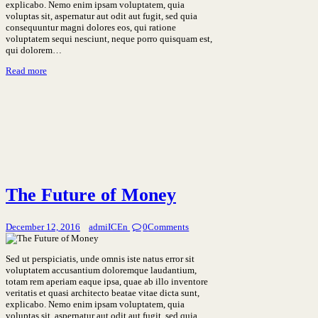
explicabo. Nemo enim ipsam voluptatem, quia
voluptas sit, aspernatur aut odit aut fugit, sed quia
consequuntur magni dolores eos, qui ratione
voluptatem sequi nesciunt, neque porro quisquam est,
qui dolorem…
Read more
The Future of Money
December 12, 2016
admiICEn
0
Comments
Sed ut perspiciatis, unde omnis iste natus error sit
voluptatem accusantium doloremque laudantium,
totam rem aperiam eaque ipsa, quae ab illo inventore
veritatis et quasi architecto beatae vitae dicta sunt,
explicabo. Nemo enim ipsam voluptatem, quia
voluptas sit, aspernatur aut odit aut fugit, sed quia