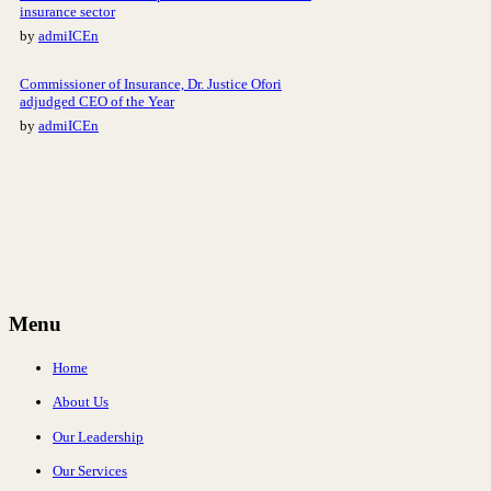
insurance sector
by
admiICEn
Commissioner of Insurance, Dr. Justice Ofori
adjudged CEO of the Year
by
admiICEn
Menu
Home
About Us
Our Leadership
Our Services