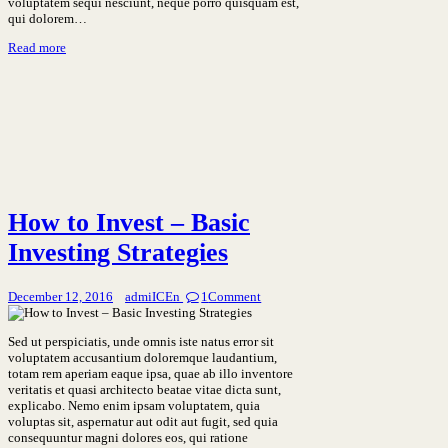
voluptatem sequi nesciunt, neque porro quisquam est,
qui dolorem…
Read more
How to Invest – Basic
Investing Strategies
December 12, 2016
admiICEn
1
Comment
Sed ut perspiciatis, unde omnis iste natus error sit
voluptatem accusantium doloremque laudantium,
totam rem aperiam eaque ipsa, quae ab illo inventore
veritatis et quasi architecto beatae vitae dicta sunt,
explicabo. Nemo enim ipsam voluptatem, quia
voluptas sit, aspernatur aut odit aut fugit, sed quia
consequuntur magni dolores eos, qui ratione