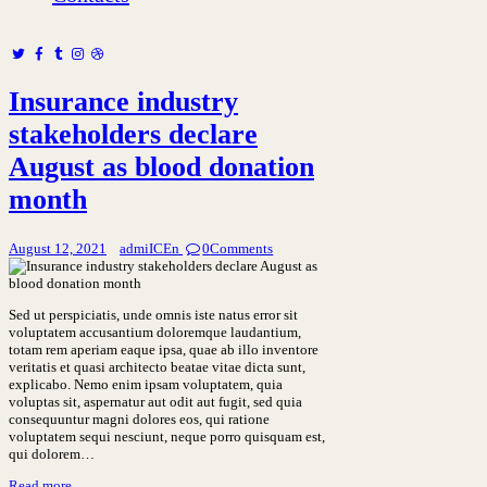
Insurance industry
stakeholders declare
August as blood donation
month
August 12, 2021
admiICEn
0
Comments
Sed ut perspiciatis, unde omnis iste natus error sit
voluptatem accusantium doloremque laudantium,
totam rem aperiam eaque ipsa, quae ab illo inventore
veritatis et quasi architecto beatae vitae dicta sunt,
explicabo. Nemo enim ipsam voluptatem, quia
voluptas sit, aspernatur aut odit aut fugit, sed quia
consequuntur magni dolores eos, qui ratione
voluptatem sequi nesciunt, neque porro quisquam est,
qui dolorem…
Read more