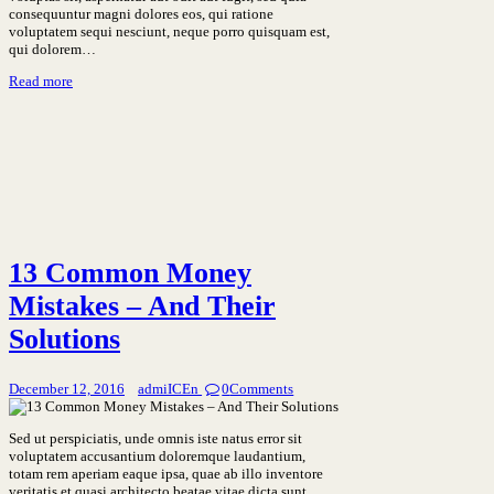
consequuntur magni dolores eos, qui ratione
voluptatem sequi nesciunt, neque porro quisquam est,
qui dolorem…
Read more
13 Common Money
Mistakes – And Their
Solutions
December 12, 2016
admiICEn
0
Comments
Sed ut perspiciatis, unde omnis iste natus error sit
voluptatem accusantium doloremque laudantium,
totam rem aperiam eaque ipsa, quae ab illo inventore
veritatis et quasi architecto beatae vitae dicta sunt,