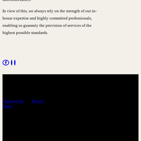
In view of this, we always rely on the strength of our in-
house expertise and highly committed professionals,
enabling us guaranty the provision of services of the
highest possible standards.
ICE Insurance Brokers ©
2026 All rights reserved.
Terms of use
and
Privacy
Policy