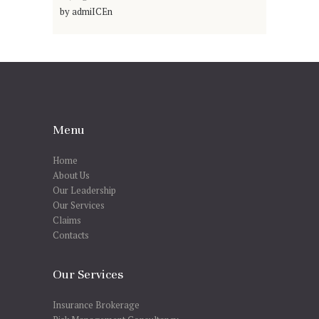
by
admiICEn
Menu
Home
About Us
Our Leadership
Our Services
Claims
Contacts
Our Services
Insurance Brokerage