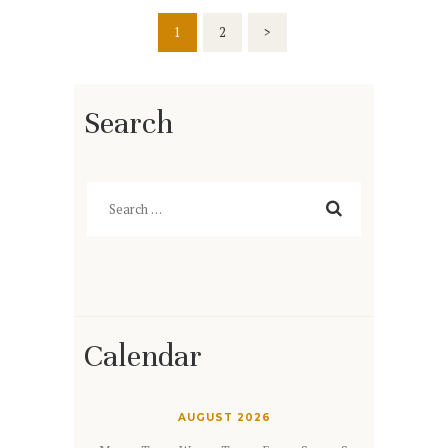
Posts
PAGE
1
PAGE
2
>
pagination
Search
Search
for:
Calendar
AUGUST 2026