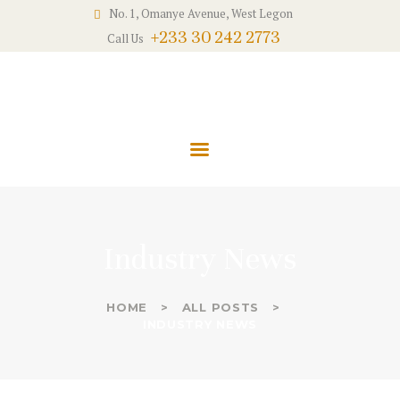
HOME
No. 1, Omanye Avenue, West Legon
+233 30 242 2773
Call Us
ABOUT US
ICE INSURANCE BROKERS
SOLUTIONS
…We go beyond the limitations
CLAIMS
CONTACTS
Industry News
HOME
ALL POSTS
INDUSTRY NEWS