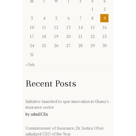
M
T
W
T
F
S
S
1
2
3
4
5
6
7
8
9
10
11
12
13
14
15
16
17
18
19
20
21
22
23
24
25
26
27
28
29
30
31
« Feb
Recent Posts
Initiative launched to spur innovation in Ghana’s
insurance sector
by
admiICEn
Commissioner of Insurance, Dr. Justice Ofori
adjudged CEO of the Year